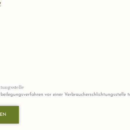
/
tungs­stelle
eitbeilegungsverfahren vor einer Verbraucherschlichtungsstelle 
REN