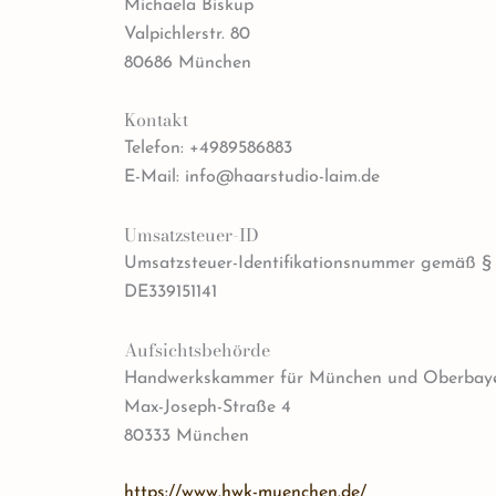
Michaela Biskup
Valpichlerstr. 80
80686 München
Kontakt
Telefon: +4989586883
E-Mail: info@haarstudio-laim.de
Umsatzsteuer-ID
Umsatzsteuer-Identifikationsnummer gemäß § 
DE339151141
Aufsichtsbehörde
Handwerkskammer für München und Oberbay
Max-Joseph-Straße 4
80333 München
https://www.hwk-muenchen.de/