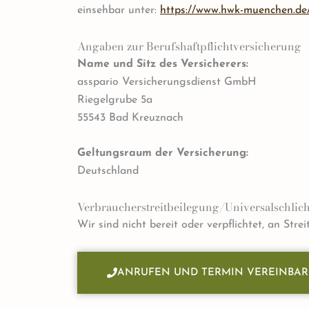
einsehbar unter:
https://www.hwk-muenchen.de
Angaben zur Berufs­haftpflicht­versicherung
Name und Sitz des Versicherers:
asspario Versicherungsdienst GmbH
Riegelgrube 5a
55543 Bad Kreuznach
Geltungsraum der Versicherung:
Deutschland
Verbraucher­streit­beilegung/Universal­schlich
Wir sind nicht bereit oder verpflichtet, an Str
ANRUFEN UND TERMIN VEREINBA